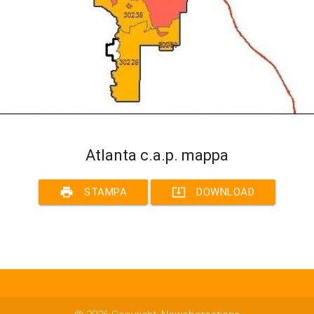
Atlanta c.a.p. mappa
print
system_update_alt
STAMPA
DOWNLOAD