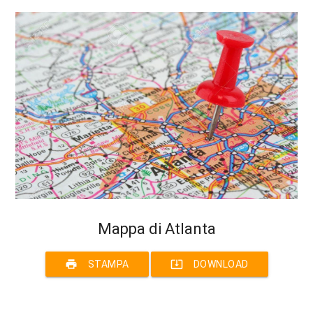
Mappa di Atlanta
print
system_update_alt
STAMPA
DOWNLOAD