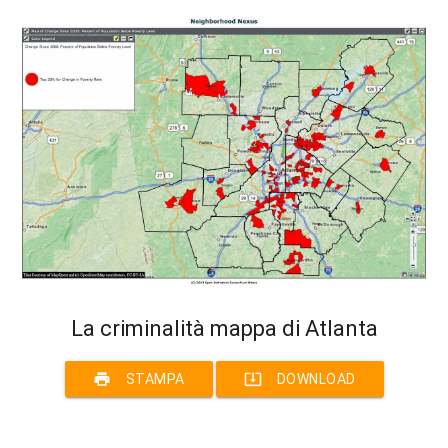
La criminalità mappa di Atlanta
print
system_update_alt
STAMPA
DOWNLOAD