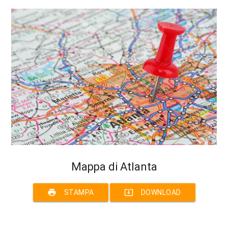
Mappa di Atlanta
print
system_update_alt
STAMPA
DOWNLOAD